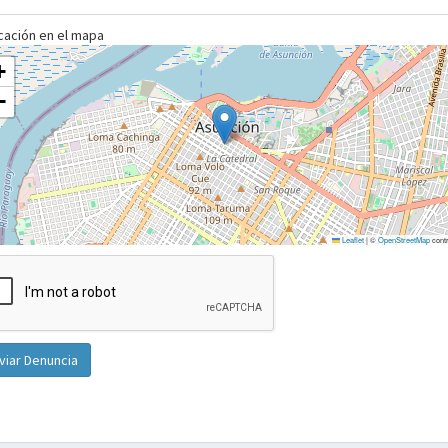
cación en el mapa
+
−
Leaflet
|
©
OpenStreetMap
contr
viar Denuncia