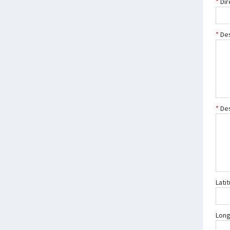
Dir
Des
Des
Lati
Long